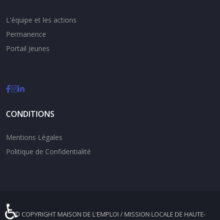
L'équipe et les actions
Permanence
Portail Jeunes
CONDITIONS
Mentions Légales
Politique de Confidentialité
♿
© COPYRIGHT MAISON DE L'EMPLOI / MISSION LOCALE DE HAUTE-