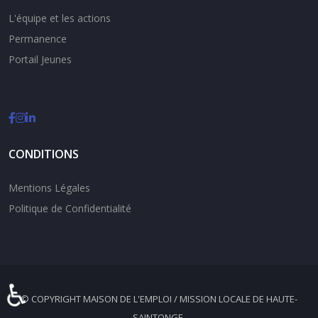
L'équipe et les actions
Permanence
Portail Jeunes
CONDITIONS
Mentions Légales
Politique de Confidentialité
♿
© COPYRIGHT MAISON DE L'EMPLOI / MISSION LOCALE DE HAUTE-
SAINTONGE.