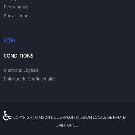
Permanence
Portail Jeunes
CONDITIONS
Mentions Légales
Politique de Confidentialité
♿
© COPYRIGHT MAISON DE L'EMPLOI / MISSION LOCALE DE HAUTE-
SAINTONGE.