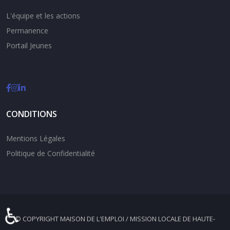
L'équipe et les actions
Permanence
Portail Jeunes
CONDITIONS
Mentions Légales
Politique de Confidentialité
♿
© COPYRIGHT MAISON DE L'EMPLOI / MISSION LOCALE DE HAUTE-